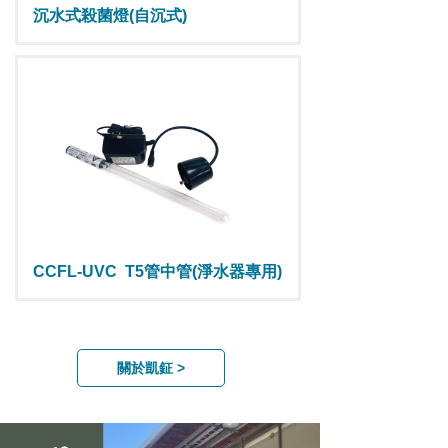
沉水式殺菌燈(自沉式)
CCFL-UVC
T5管中管(淨水器專用)
關於凱鉦 >