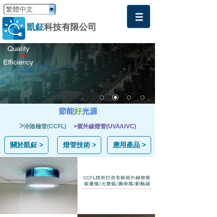
繁體中文
凱鉦
科技有限公
司
節能
好
光源
>
冷陰極管(CCFL)
>
紫外線燈管(UVA/UVC)
關於凱鉦 >
燈管技術 >
應用產品 >